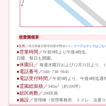
慈愛園概要
●住所／
埼玉県春日部市武里中野461-3
＞グーグルマップはこち
●営業時間／
午前9時より午後4時迄。
日曜、祭日も開園。
●休園日／
毎週水曜日および12月31日より、
●電話番号／
048−738−9645
●電話受付時間／
午前9時より、午後4時迄通
2
●霊園総面積／
340m
（約100坪）
●総区画数／
200区画
●施設／
管理棟（管理事務所、トイレ、法要ス